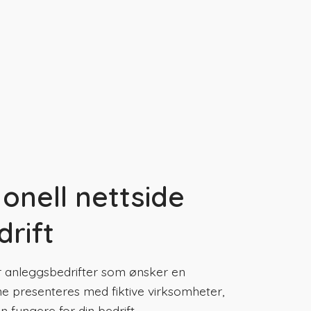
onell nettside
drift
r anleggsbedrifter som ønsker en
ne presenteres med fiktive virksomheter,
 fungere for din bedrift.