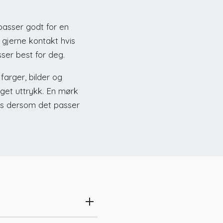
passer godt for en
 gjerne kontakt hvis
sser best for deg.
farger, bilder og
 eget uttrykk. En mørk
ys dersom det passer