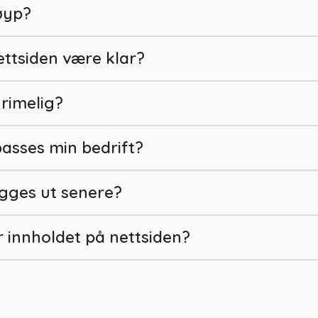
øyp?
ettsiden være klar?
 rimelig?
passes min bedrift?
gges ut senere?
innholdet på nettsiden?