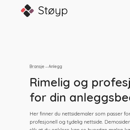
Bransje
→
Anlegg
Rimelig og profesj
for din anleggsbe
Her finner du nettsidemaler som passer fo
profesjonell og tydelig nettside. Demoside
slik at du enklere kan se hvordan malen kan