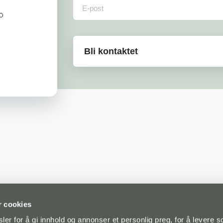
o
r cookies
er for å gi innhold og annonser et personlig preg, for å levere s