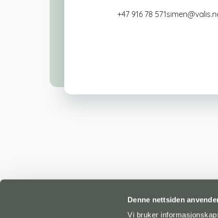
+47 916 78 571
simen@valis.n
Denne nettsiden anvende
Vi bruker informasjonskapsl