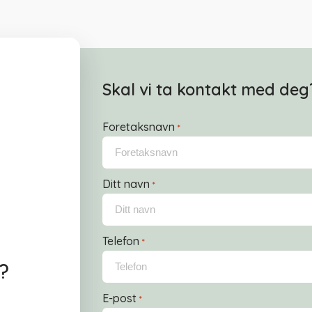
Skal vi ta kontakt med deg
Foretaksnavn
*
Ditt navn
*
Telefon
*
?
E-post
*