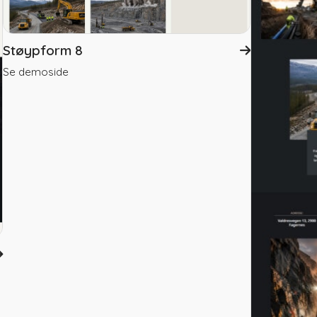
Støypform 8
Se demoside